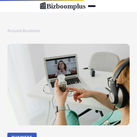
Bizboomplus
📰
Accueil
›
Business