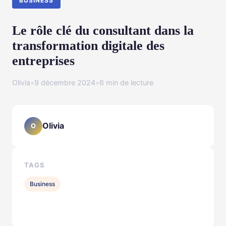
BUSINESS
Le rôle clé du consultant dans la
transformation digitale des
entreprises
Olivia
•
9 décembre 2024
•
6 min de lecture
Olivia
O
TAGS
Business