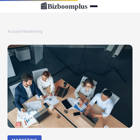
Bizboomplus
📰
Accueil
›
Marketing