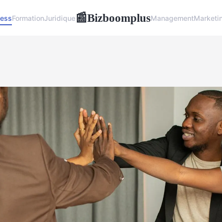
Bizboomplus
📰
ness
Formation
Juridique
Management
Marketi