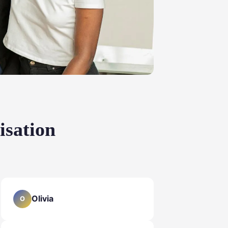
isation
Olivia
O