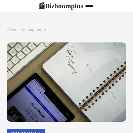
Bizboomplus
📰
Accueil
›
Management