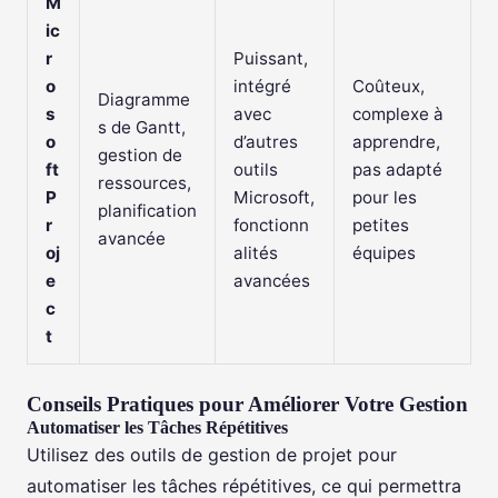
M
ic
r
Puissant,
o
intégré
Coûteux,
Diagramme
s
avec
complexe à
s de Gantt,
o
d’autres
apprendre,
gestion de
ft
outils
pas adapté
ressources,
P
Microsoft,
pour les
planification
r
fonctionn
petites
avancée
oj
alités
équipes
e
avancées
c
t
Conseils Pratiques pour Améliorer Votre Gestion
Automatiser les Tâches Répétitives
Utilisez des outils de gestion de projet pour
automatiser les tâches répétitives, ce qui permettra