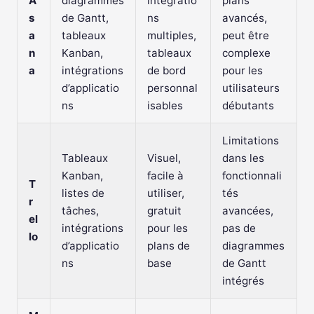
A
diagrammes
intégratio
plans
s
de Gantt,
ns
avancés,
a
tableaux
multiples,
peut être
n
Kanban,
tableaux
complexe
a
intégrations
de bord
pour les
d’applicatio
personnal
utilisateurs
ns
isables
débutants
Limitations
Tableaux
Visuel,
dans les
Kanban,
facile à
fonctionnali
T
listes de
utiliser,
tés
r
tâches,
gratuit
avancées,
el
intégrations
pour les
pas de
lo
d’applicatio
plans de
diagrammes
ns
base
de Gantt
intégrés