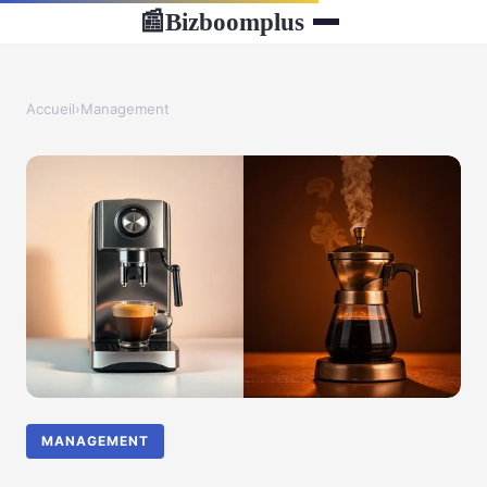
Bizboomplus
📰
Accueil
›
Management
MANAGEMENT