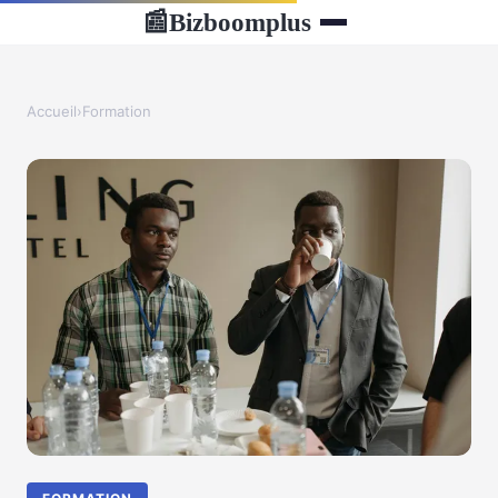
Bizboomplus
📰
Accueil
›
Formation