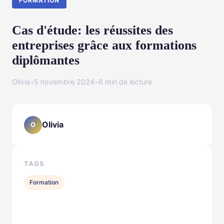
FORMATION
Cas d'étude: les réussites des
entreprises grâce aux formations
diplômantes
Olivia
•
5 novembre 2024
•
6 min de lecture
Olivia
O
TAGS
Formation